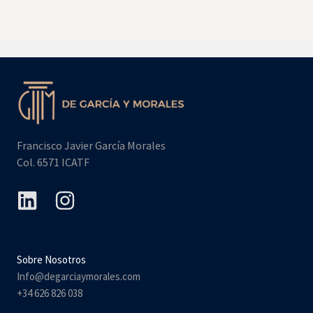
o
n
t
a
c
t
o
Francisco Javier García Morales
Col. 6571 ICATF
Sobre Nosotros
Info@degarciaymorales.com
+34 626 826 038