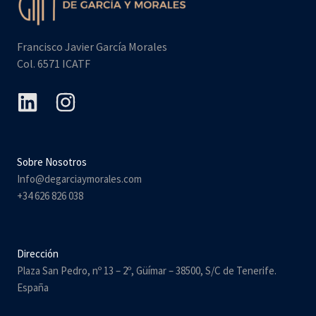
o
Francisco Javier García Morales
Col. 6571 ICATF
Sobre Nosotros
Info@degarciaymorales.com
+34 626 826 038
Dirección
Plaza San Pedro, nº 13 – 2º, Güímar – 38500, S/C de Tenerife.
España