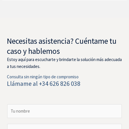
Necesitas asistencia? Cuéntame tu
caso y hablemos
Estoy aquí para escucharte y brindarte la solución más adecuada
a tus necesidades.
Consulta sin ningún tipo de compromiso
Llámame al +34 626 826 038
N
o
m
E
b